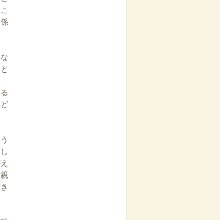
そこ
関係
等な
」と
価
ける
子ど
あう
頼し
がえ
ず親
だき