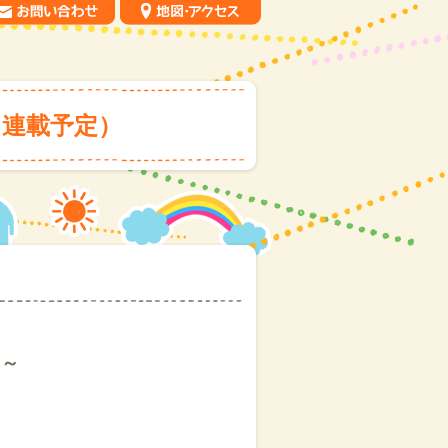
連載予定）
に～