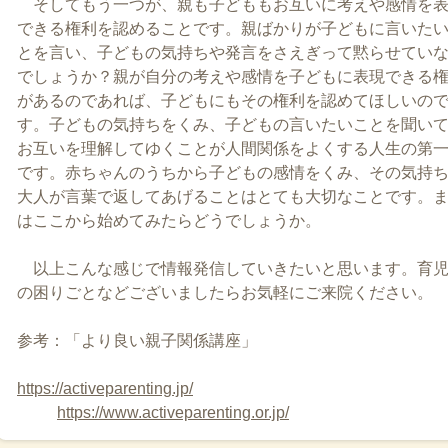
そしてもう一つが、親も子どももお互いに考えや感情を
できる権利を認めることです。親ばかりが子どもに言いた
とを言い、子どもの気持ちや発言をさえぎって黙らせてい
でしょうか？親が自分の考えや感情を子どもに表現できる
があるのであれば、子どもにもその権利を認めてほしいの
す。子どもの気持ちをくみ、子どもの言いたいことを聞い
お互いを理解してゆくことが人間関係をよくする人生の第
です。赤ちゃんのうちから子どもの感情をくみ、その気持
大人が言葉で返してあげることはとても大切なことです。
はここから始めてみたらどうでしょうか。
以上こんな感じで情報発信していきたいと思います。育
の困りごとなどございましたらお気軽にご来院ください。
参考：「より良い親子関係講座」
https://activeparenting.jp/
https://www.activeparenting.or.jp/