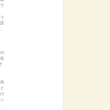
げて
よう
を読
え、
。
今の
責任
で
、自
」と
受け
ョン