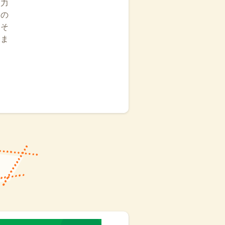
協力
ての
とそ
きま