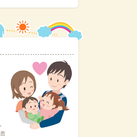
に
ー
と思