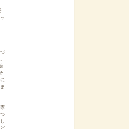
長
ょっ
も
きづ
す。
境
そ
的に
込ま
の家
のつ
適し
子ど