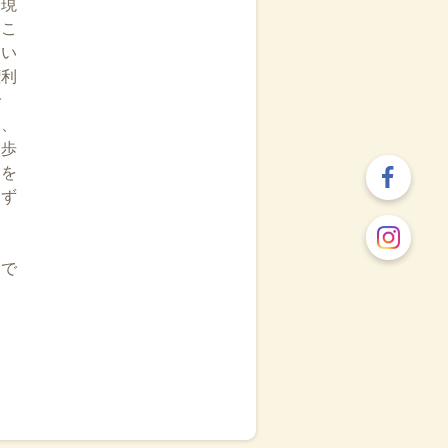
表現
いこ
ない
権利
で
て、
一歩
ちを
まず
児で