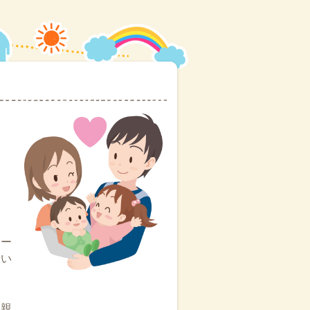
に
レー
てい
て親