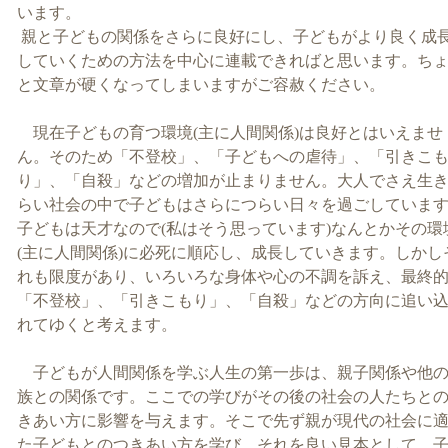
います。
親と子どもの関係をさらに良好にし、子どもがより良く成
していくための方法を中心に連載できればと思います。ち
と文章が硬くなってしまいますがご容赦ください。
現在子どもの育つ環境
(
主に人間関係
)
は良好とはいえませ
ん。そのため「不登校」、「子どもへの虐待」、「引きこ
り」、「自殺」などの増加が止まりません。大人でさえ生
らい社会の中で子どもはさらにつらい日々を過ごしていま
子どもは天才なので
(
私はそう思っています
)
なんとかその環
(
主に人間関係
)
に必死に順応し、成長していきます。しかし
れも限度があり、いろいろな身体や心の不調を訴え、最終
「不登校」、「引きこもり」、「自殺」などの方向に追い
れてゆくと考えます。
子どもが人間関係を学ぶ人生の第一歩は、親子関係や他
族との関係です。ここでの学びがその後の社会の人たちと
きあい方に影響を与えます。そこで先ず親が現代の社会に
た子どもとのつきあい方を学び、それを良い見本として、